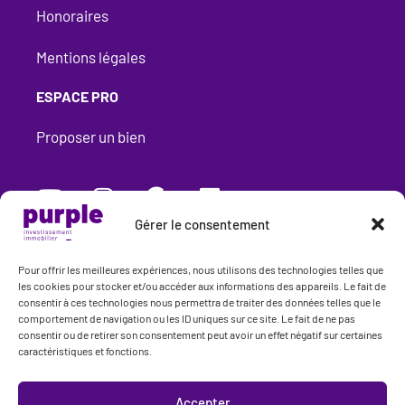
Honoraires
Mentions légales​
ESPACE PRO
Proposer un bien
Gérer le consentement
Purple Immobilier
345 rue Garibaldi
Pour offrir les meilleures expériences, nous utilisons des technologies telles que
69007 Lyon
les cookies pour stocker et/ou accéder aux informations des appareils. Le fait de
consentir à ces technologies nous permettra de traiter des données telles que le
4,9
155 avis
comportement de navigation ou les ID uniques sur ce site. Le fait de ne pas
consentir ou de retirer son consentement peut avoir un effet négatif sur certaines
caractéristiques et fonctions.
Accepter