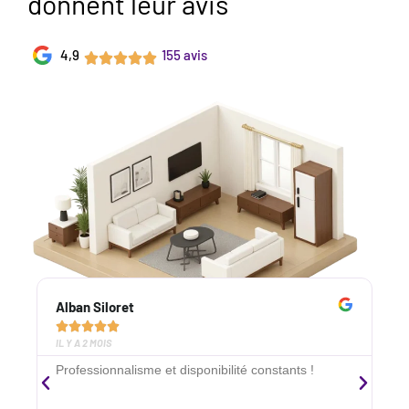
donnent leur avis
4,9
155 avis
Alban Siloret
A





IL Y A 2 MOIS
I
Professionnalisme et disponibilité constants !
É