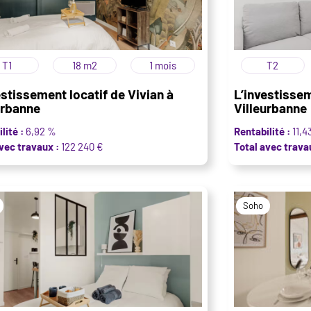
T1
18 m2
1 mois
T2
estissement locatif de Vivian à
L’investissem
urbanne
Villeurbanne
lité :
6,92 %
Rentabilité :
11,4
vec travaux :
122 240 €
Total avec trava
Soho