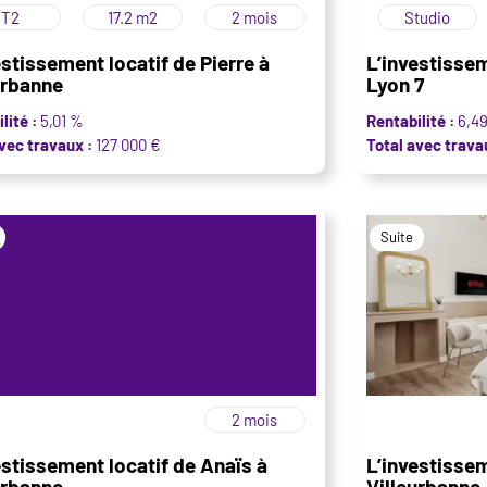
T2
17.2 m2
2 mois
Studio
estissement locatif de Pierre à
L’investissem
urbanne
Lyon 7
lité :
5,01 %
Rentabilité :
6,4
vec travaux :
127 000 €
Total avec trava
Suite
2 mois
estissement locatif de Anaïs à
L’investisse
urbanne
Villeurbanne