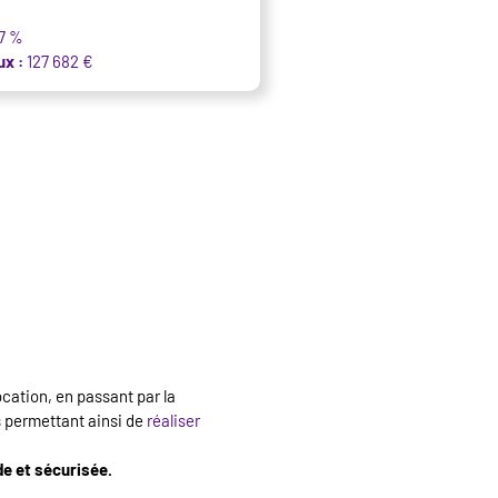
57 %
ux :
127 682 €
ocation, en passant par la
 permettant ainsi de
réaliser
de et sécurisée.