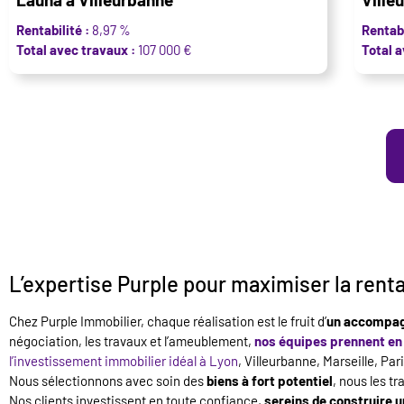
Rentabilité :
8,97 %
Rentabi
Total avec travaux :
107 000 €
Total a
L’expertise Purple pour maximiser la rent
Chez Purple Immobilier, chaque réalisation est le fruit d’
un accompag
négociation, les travaux et l’ameublement,
nos équipes prennent en 
l’investissement immobilier idéal à Lyon
, Villeurbanne, Marseille, Par
Nous sélectionnons avec soin des
biens à fort potentiel
, nous les t
Nos clients investissent en toute confiance,
sereins de construire u