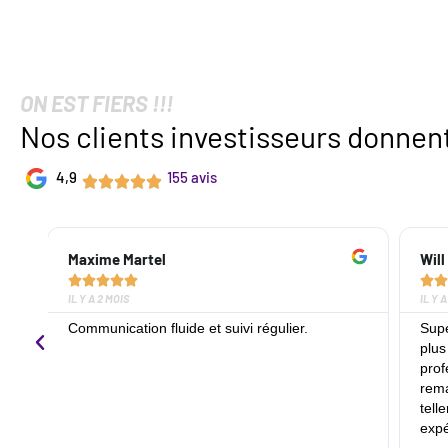
ON EST FIERS !!!
Nos clients investisseurs donnent
4,9
155 avis
Maxime Martel
Will






IL Y A 2 MOIS
IL Y 
Communication fluide et suivi régulier.
Supe
plus
prof
rema
tell
expé