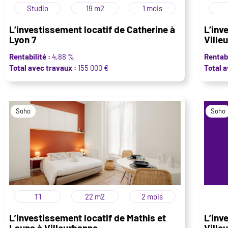
Studio
19 m2
1 mois
L’investissement locatif de Catherine à
L’inv
Lyon 7
Ville
Rentabilité :
4,88 %
Rentabi
Total avec travaux :
155 000 €
Total a
Soho
Soho
T1
22 m2
2 mois
L’investissement locatif de Mathis et
L’inv
Launa à Villeurbanne
Ville