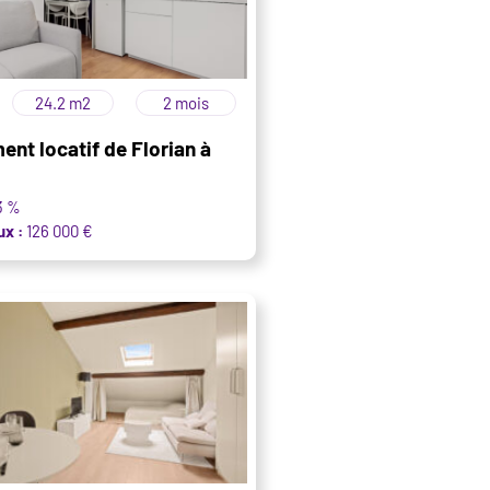
24.2 m2
2 mois
ent locatif de Florian à
3 %
ux :
126 000 €