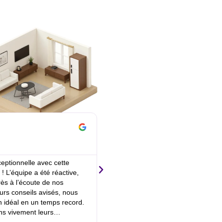
Maloue Tremblay





IL Y A 4 MOIS
eptionnelle avec cette
Excellente expérience avec Purple 
! L’équipe a été réactive,
Le processus d’achat de mon app
rès à l’écoute de nos
été fluide et sans stress. L’équipe 
urs conseils avisés, nous
répondre à toutes mes questions 
n idéal en un temps record.
professionnalisme et courtoisie. Je
s vivement leurs…
recommande vivement leurs servic