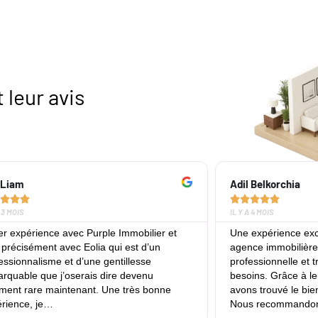
 leur avis
 Liam
Adil Belkorchia









A 3 MOIS
IL Y A 4 MOIS
r expérience avec Purple Immobilier et
Une expérience exc
 précisément avec Eolia qui est d’un
agence immobilière 
essionnalisme et d’une gentillesse
professionnelle et t
rquable que j’oserais dire devenu
besoins. Grâce à le
ement rare maintenant. Une très bonne
avons trouvé le bie
rience, je…
Nous recommandon