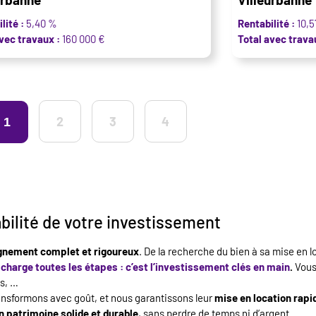
lité :
5,40 %
Rentabilité :
10,
vec travaux :
160 000 €
Total avec trava
2
3
4
1
abilité de votre investissement
nement complet et rigoureux
. De la recherche du bien à sa mise en l
charge toutes les étapes : c’est l’investissement clés en main
.
Vous
is, …
ransformons avec goût, et nous garantissons leur
mise en location rapi
n patrimoine solide et durable
, sans perdre de temps ni d’argent.