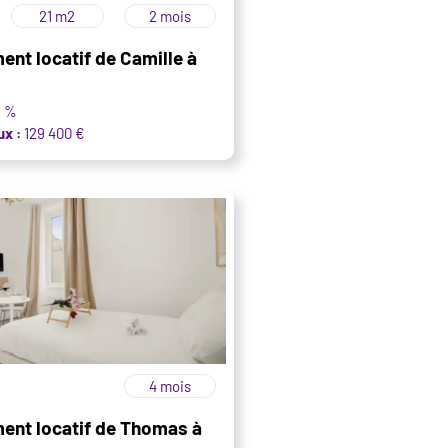
21 m2
2 mois
ent locatif de Camille à
9 %
ux :
129 400 €
4 mois
ment locatif de Thomas à