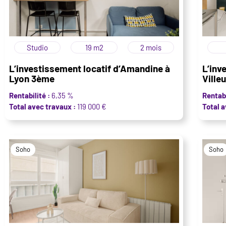
Studio
19 m2
2 mois
L’investissement locatif d’Amandine à
L’inv
Lyon 3ème
Ville
Rentabilité :
6,35 %
Rentabi
Total avec travaux :
119 000 €
Total a
Soho
Soho