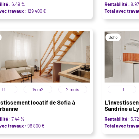
lité :
6,49 %
Rentabilité :
8,9
vec travaux :
129 400 €
Total avec trava
Soho
T1
14 m2
2 mois
T1
estissement locatif de Sofia à
L’investissem
urbanne
Sandrine à L
lité :
7,44 %
Rentabilité :
5,7
vec travaux :
96 800 €
Total avec trava