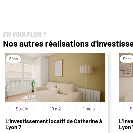
EN VOIR PLUS ?
Nos autres réalisations d'investis
Soho
Soho
Studio
19 m2
1 mois
S
L’investissement locatif de Catherine à
L’inv
Lyon 7
Lyon 