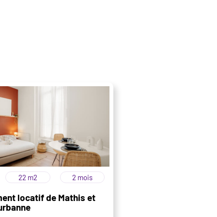
22 m2
2 mois
ent locatif de Mathis et
eurbanne