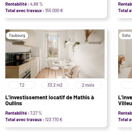
Rentabilité :
4,88 %
Rentabi
Total avec travaux :
155 000 €
Total a
Faubourg
Soho
T2
33.2 m2
2 mois
L’investissement locatif de Mathis à
L’inv
Oullins
Ville
Rentabilité :
7,27 %
Rentabi
Total avec travaux :
123 770 €
Total a