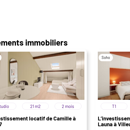
sements immobiliers
Soho
tudio
21 m2
2 mois
T1
estissement locatif de Camille à
L’investissem
7
Launa à Vill