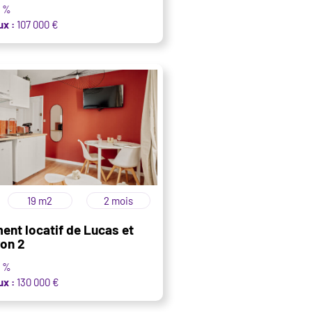
7 %
ux :
107 000 €
19 m2
2 mois
ent locatif de Lucas et
yon 2
2 %
ux :
130 000 €