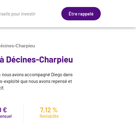
seils pour investir
Être rappelé
 Décines-Charpieu
 à Décines-Charpieu
e : nous avons accompagné Diego dans
us-exploité que nous avons repensé et
if.
0 €
7,12 %
ensuel
Rentabilité