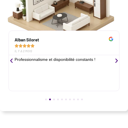
Alban Siloret





IL Y A 2 MOIS
Professionnalisme et disponibilité constants !