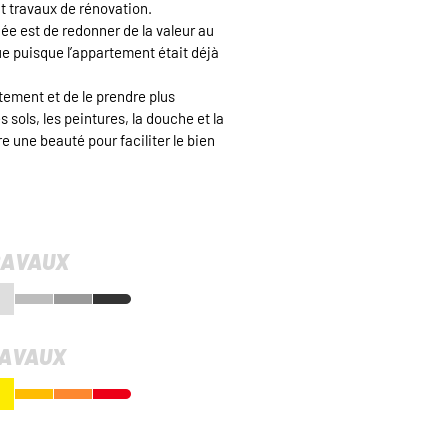
nt travaux de rénovation.
idée est de redonner de la valeur au
ue puisque l’appartement était déjà
tement et de le prendre plus
sols, les peintures, la douche et la
e une beauté pour faciliter le bien
RAVAUX
D
RAVAUX
D