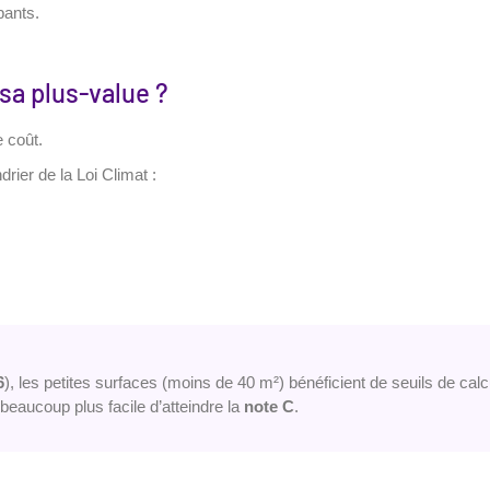
pants.
sa plus-value ?
e coût.
rier de la Loi Climat :
6
), les petites surfaces (moins de 40 m²) bénéficient de seuils de calc
 beaucoup plus facile d’atteindre la
note C
.