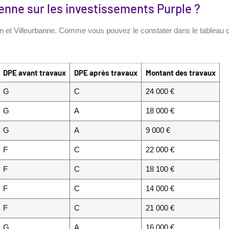
nne sur les investissements Purple ?
on et Villeurbanne. Comme vous pouvez le constater dans le tableau c
DPE avant travaux
DPE après travaux
Montant des travaux
G
C
24 000 €
G
A
18 000 €
G
A
9 000 €
F
C
22 000 €
F
C
18 100 €
F
C
14 000 €
F
C
21 000 €
G
A
16 000 €